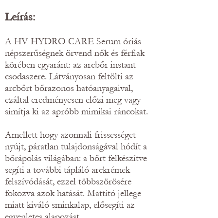
Leírás:
A HV HYDRO CARE Serum óriás
népszerűségnek örvend nők és férfiak
körében egyaránt: az arcbőr instant
csodaszere. Látványosan feltölti az
arcbőrt bőrazonos hatóanyagaival,
ezáltal eredményesen előzi meg vagy
simítja ki az apróbb mimikai ráncokat.
Amellett hogy azonnali frissességet
nyújt, páratlan tulajdonságával hódít a
bőrápolás világában: a bőrt felkészítve
segíti a további tápláló arckrémek
felszívódását, ezzel többszörösére
fokozva azok hatását. Mattító jellege
miatt kiváló sminkalap, elősegíti az
egyenletes alapozást.