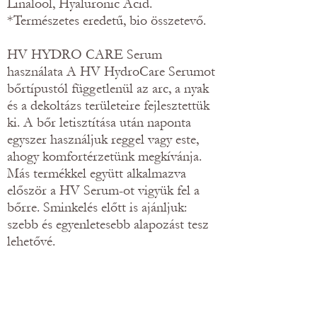
Linalool, Hyaluronic Acid.
*Természetes eredetű, bio összetevő.
HV HYDRO CARE Serum
használata A HV HydroCare Serumot
bőrtípustól függetlenül az arc, a nyak
és a dekoltázs területeire fejlesztettük
ki. A bőr letisztítása után naponta
egyszer használjuk reggel vagy este,
ahogy komfortérzetünk megkívánja.
Más termékkel együtt alkalmazva
először a HV Serum-ot vigyük fel a
bőrre. Sminkelés előtt is ajánljuk:
szebb és egyenletesebb alapozást tesz
lehetővé.
HV tippek: Tökéletes hidratáló és
ragyogást eredményező maszk
készítése HV HydroCare Serum-mal: