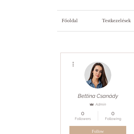
Főoldal
Testkezelések
More actions
Bettina Csanády
Admin
0
0
Followers
Following
Follow